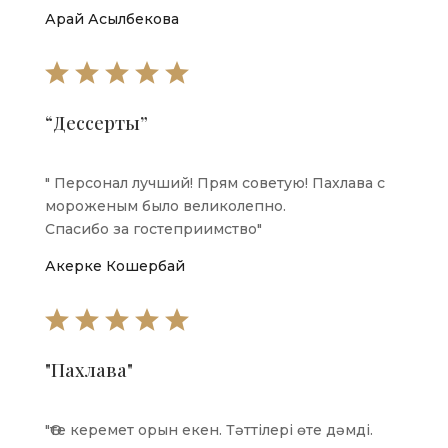
Арай Асылбекова
“Дессерты”
"
Персонал лучший! Прям советую! Пахлава с
мороженым было великолепно.
Спасибо за гостеприимство
"
​Акерке Кошербай
"Пахлава"
"
Өте керемет орын екен. Тәттілері өте дәмді.