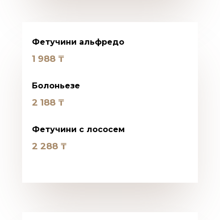
Фетучини альфредо
1 988
₸
Болоньезе
2 188
₸
Фетучини с лососем
2 288
₸