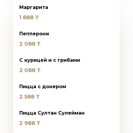
Маргарита
1 888
₸
Пепперони
2 088
₸
С курицей и с грибами
2 088
₸
Пицца с донером
2 588
₸
Пицца Cултан Cулейман
2 988
₸